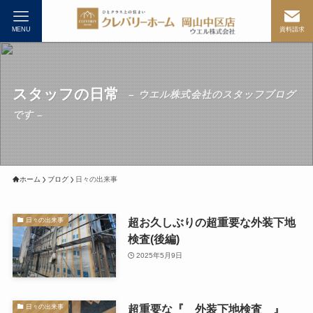
MENU
資料請求
スタッフの日常
– ウエル株式会社のスタッフブログ
です –
ホーム
ブログ
日々の出来事
超お久しぶりの超重要な外装下地
日々の出来事
検査(後編)
2025年5月9日
超重要な『 外装下地検査 』
日々の出来事