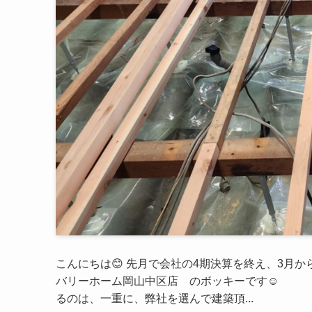
こんにちは😊 先月で会社の4期決算を終え、3月
バリーホーム岡山中区店 のボッキーです☺ 丸
るのは、一重に、弊社を選んで建築頂...