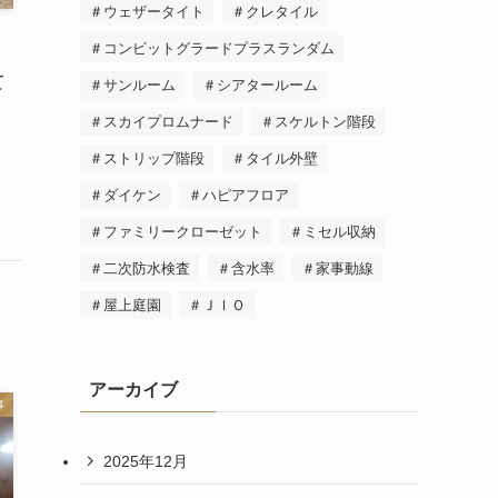
＃ウェザータイト
＃クレタイル
＃コンビットグラードプラスランダム
山
て
＃サンルーム
＃シアタールーム
＃スカイプロムナード
＃スケルトン階段
＃ストリップ階段
＃タイル外壁
＃ダイケン
＃ハピアフロア
＃ファミリークローゼット
＃ミセル収納
＃二次防水検査
＃含水率
＃家事動線
＃屋上庭園
＃ＪＩＯ
アーカイブ
事
2025年12月