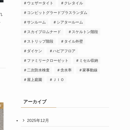
＃ウェザータイト
＃クレタイル
＃コンビットグラードプラスランダム
れ
み
＃サンルーム
＃シアタールーム
＃スカイプロムナード
＃スケルトン階段
＃ストリップ階段
＃タイル外壁
＃ダイケン
＃ハピアフロア
＃ファミリークローゼット
＃ミセル収納
＃二次防水検査
＃含水率
＃家事動線
＃屋上庭園
＃ＪＩＯ
アーカイブ
事
2025年12月