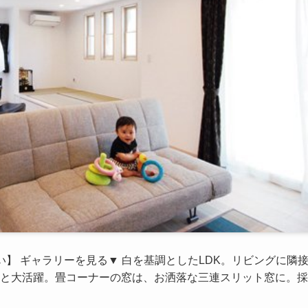
】 ギャラリーを見る▼ 白を基調としたLDK。リビングに隣
と大活躍。畳コーナーの窓は、お洒落な三連スリット窓に。採