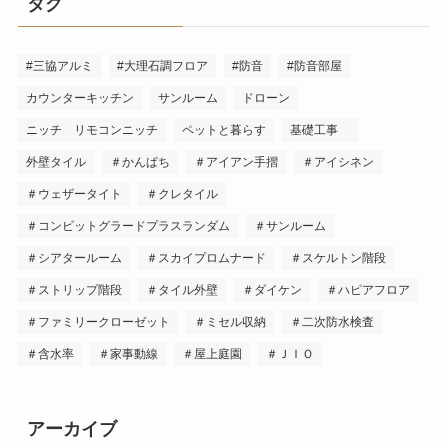
タグ
#三協アルミ
#大理石調フロア
#防音
#防音部屋
カウンターキッチン
サンルーム
ドローン
ニッチ リモコンニッチ
ペットと暮らす
基礎工事
外壁タイル
＃かんぱち
＃アイアン手摺
＃アイシネン
＃ウェザータイト
＃クレタイル
＃コンビットグラードプラスランダム
＃サンルーム
＃シアタールーム
＃スカイプロムナード
＃スケルトン階段
＃ストリップ階段
＃タイル外壁
＃ダイケン
＃ハピアフロア
＃ファミリークローゼット
＃ミセル収納
＃二次防水検査
＃含水率
＃家事動線
＃屋上庭園
＃ＪＩＯ
アーカイブ