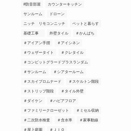
#防音部屋
カウンターキッチン
サンルーム
ドローン
ニッチ リモコンニッチ
ペットと暮らす
基礎工事
外壁タイル
＃かんぱち
＃アイアン手摺
＃アイシネン
＃ウェザータイト
＃クレタイル
＃コンビットグラードプラスランダム
＃サンルーム
＃シアタールーム
＃スカイプロムナード
＃スケルトン階段
＃ストリップ階段
＃タイル外壁
＃ダイケン
＃ハピアフロア
＃ファミリークローゼット
＃ミセル収納
＃二次防水検査
＃含水率
＃家事動線
＃屋上庭園
＃ＪＩＯ