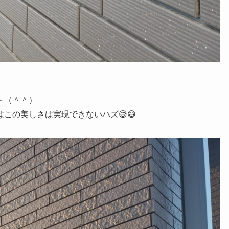
～（＾＾）
この美しさは実現できないハズ😅😅