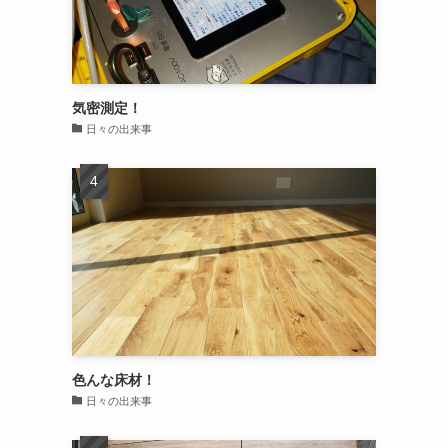
気密測定！
日々の出来事
色んな床材！
日々の出来事