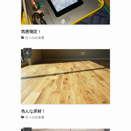
気密測定！
日々の出来事
色んな床材！
日々の出来事