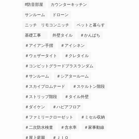
#防音部屋
カウンターキッチン
サンルーム
ドローン
ニッチ リモコンニッチ
ペットと暮らす
基礎工事
外壁タイル
＃かんぱち
＃アイアン手摺
＃アイシネン
＃ウェザータイト
＃クレタイル
＃コンビットグラードプラスランダム
＃サンルーム
＃シアタールーム
＃スカイプロムナード
＃スケルトン階段
＃ストリップ階段
＃タイル外壁
＃ダイケン
＃ハピアフロア
＃ファミリークローゼット
＃ミセル収納
＃二次防水検査
＃含水率
＃家事動線
＃屋上庭園
＃ＪＩＯ