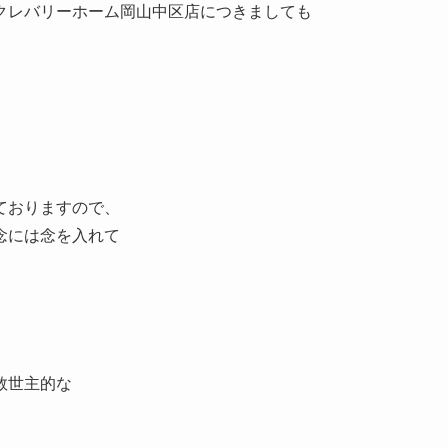
レバリーホーム岡山中区店につきましても
）
。
ておりますので、
念には念を入れて
、救世主的な