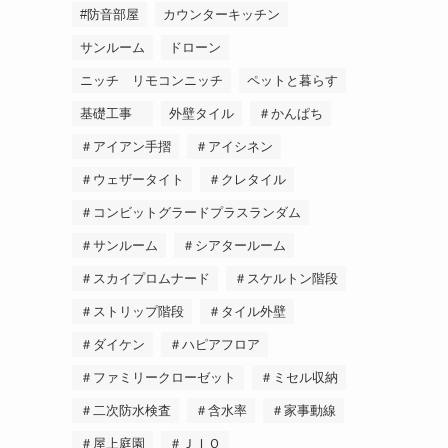
#防音部屋
カウンターキッチン
サンルーム
ドローン
ニッチ リモコンニッチ
ペットと暮らす
基礎工事
外壁タイル
＃かんぱち
＃アイアン手摺
＃アイシネン
＃ウェザータイト
＃クレタイル
＃コンビットグラードプラスランダム
＃サンルーム
＃シアタールーム
＃スカイプロムナード
＃スケルトン階段
＃ストリップ階段
＃タイル外壁
＃ダイケン
＃ハピアフロア
＃ファミリークローゼット
＃ミセル収納
＃二次防水検査
＃含水率
＃家事動線
＃屋上庭園
＃ＪＩＯ