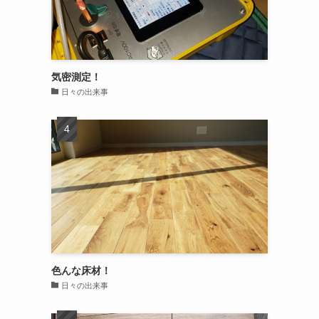
気密測定！
日々の出来事
色んな床材！
日々の出来事