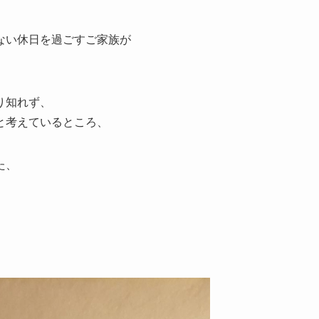
ない休日を過ごすご家族が
り知れず、
と考えているところ、
た、