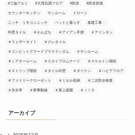
#三協アルミ
#大理石調フロア
#防音
#防音部屋
カウンターキッチン
サンルーム
ドローン
ニッチ リモコンニッチ
ペットと暮らす
基礎工事
外壁タイル
＃かんぱち
＃アイアン手摺
＃アイシネン
＃ウェザータイト
＃クレタイル
＃コンビットグラードプラスランダム
＃サンルーム
＃シアタールーム
＃スカイプロムナード
＃スケルトン階段
＃ストリップ階段
＃タイル外壁
＃ダイケン
＃ハピアフロア
＃ファミリークローゼット
＃ミセル収納
＃二次防水検査
＃含水率
＃家事動線
＃屋上庭園
＃ＪＩＯ
アーカイブ
2025年12月