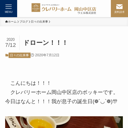
MENU
資料請求
ホーム
ブログ
日々の出来事
2020
ドローン！！！
7/12
2020年7月12日
日々の出来事
こんにちは！！！
クレバリーホーム岡山中区店のボッキーです。
今日はなんと！！！我が息子の誕生日(❁´◡`❁)🎊