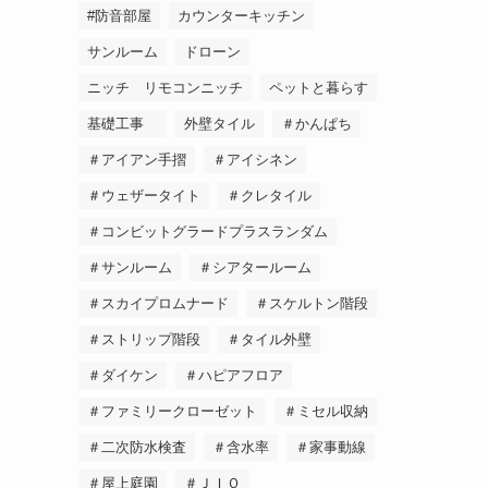
#防音部屋
カウンターキッチン
サンルーム
ドローン
ニッチ リモコンニッチ
ペットと暮らす
基礎工事
外壁タイル
＃かんぱち
＃アイアン手摺
＃アイシネン
＃ウェザータイト
＃クレタイル
＃コンビットグラードプラスランダム
＃サンルーム
＃シアタールーム
＃スカイプロムナード
＃スケルトン階段
＃ストリップ階段
＃タイル外壁
＃ダイケン
＃ハピアフロア
＃ファミリークローゼット
＃ミセル収納
＃二次防水検査
＃含水率
＃家事動線
＃屋上庭園
＃ＪＩＯ