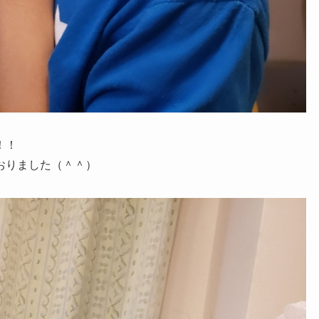
！！
おりました（＾＾）