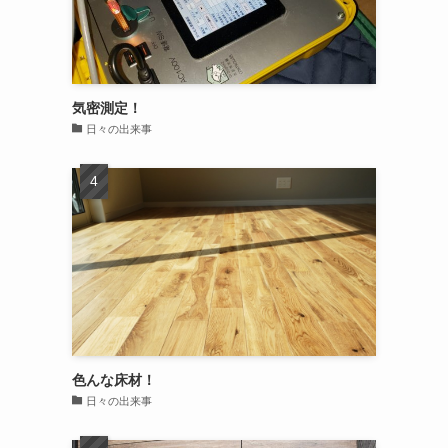
気密測定！
日々の出来事
色んな床材！
日々の出来事