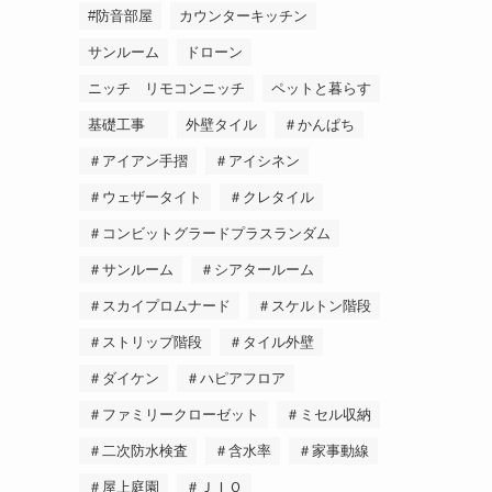
#防音部屋
カウンターキッチン
サンルーム
ドローン
ニッチ リモコンニッチ
ペットと暮らす
基礎工事
外壁タイル
＃かんぱち
＃アイアン手摺
＃アイシネン
＃ウェザータイト
＃クレタイル
＃コンビットグラードプラスランダム
＃サンルーム
＃シアタールーム
＃スカイプロムナード
＃スケルトン階段
＃ストリップ階段
＃タイル外壁
＃ダイケン
＃ハピアフロア
＃ファミリークローゼット
＃ミセル収納
＃二次防水検査
＃含水率
＃家事動線
＃屋上庭園
＃ＪＩＯ