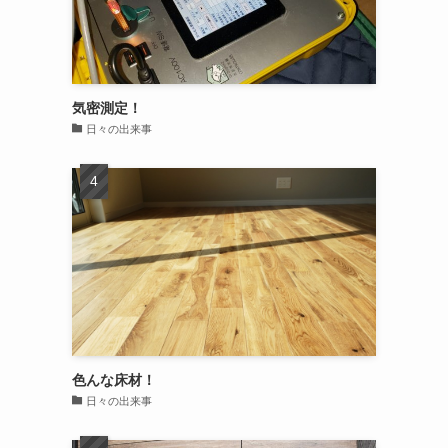
気密測定！
日々の出来事
色んな床材！
日々の出来事