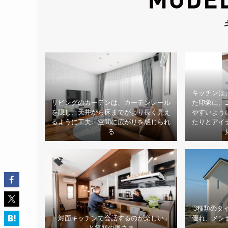
キッチンは
リビングのカーテンは、カーテンレール
た印象に。
を隠し、天井から床までがより長く見え
やすいよう
るように工夫。空間に広がりを感じられ
たりとアイ
る
3種類のタ
「対面キッチンで会話するのが楽しい」
優れ、メン
と笑顔の奥さま