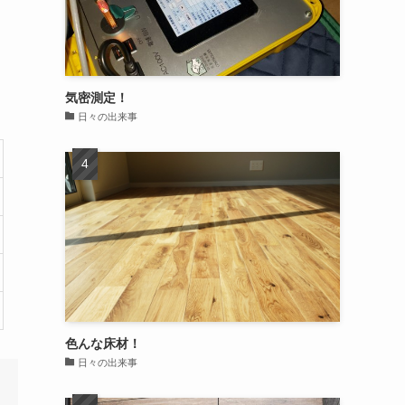
気密測定！
日々の出来事
色んな床材！
日々の出来事