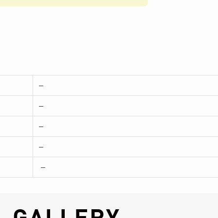
–
–
–
–
–