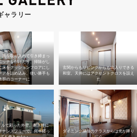
ギャラリー
、黒を取り入れて引き締まっ
ニッチを付けたり、掃除がし
に床をクッションフロアにし
玄関からもリビングからも出入りできる
デアを詰め込み、使い勝手も
和室。天井にはアクセントクロスを設え
抜群のコーナーに
た
イルで彩った外壁。耐久性に
テナンスフリーで、何年経っ
ダイニング隣接のテラスからは光が降り
ても色あせない
注ぐ