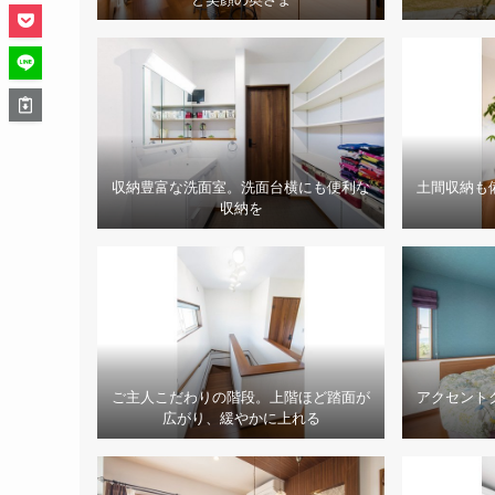
収納豊富な洗面室。洗面台横にも便利な
土間収納も
収納を
ご主人こだわりの階段。上階ほど踏面が
アクセント
広がり、緩やかに上れる