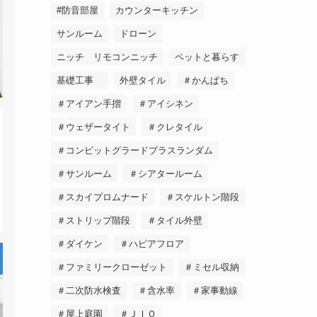
#防音部屋
カウンターキッチン
サンルーム
ドローン
ニッチ リモコンニッチ
ペットと暮らす
基礎工事
外壁タイル
＃かんぱち
＃アイアン手摺
＃アイシネン
＃ウェザータイト
＃クレタイル
＃コンビットグラードプラスランダム
＃サンルーム
＃シアタールーム
＃スカイプロムナード
＃スケルトン階段
＃ストリップ階段
＃タイル外壁
＃ダイケン
＃ハピアフロア
＃ファミリークローゼット
＃ミセル収納
＃二次防水検査
＃含水率
＃家事動線
＃屋上庭園
＃ＪＩＯ