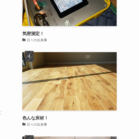
気密測定！
日々の出来事
は
色んな床材！
も
日々の出来事