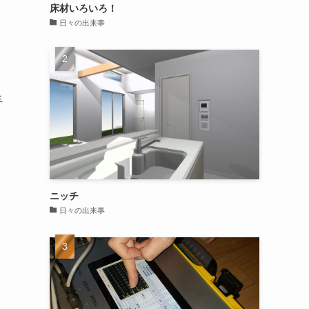
床材いろいろ！
日々の出来事
手
イ
ニッチ
日々の出来事
こ
ン