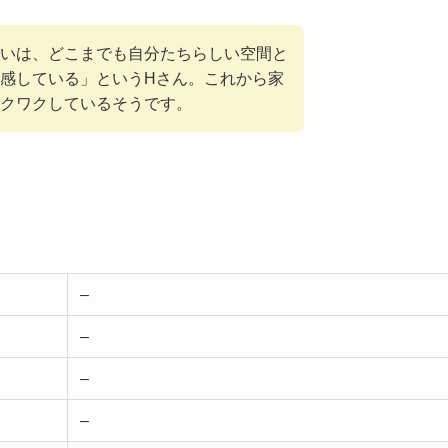
いは、どこまでも自分たちらしい空間と
感している」というHさん。これから家
クワクしているそうです。
–
–
–
–