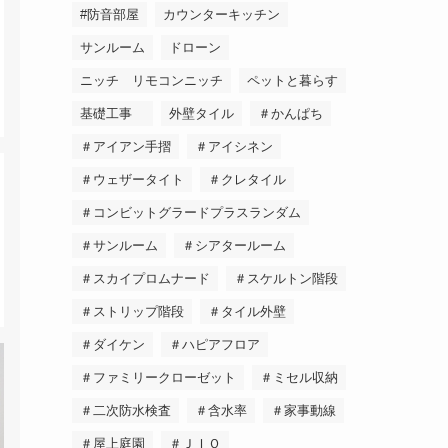
#防音部屋
カウンターキッチン
サンルーム
ドローン
ニッチ リモコンニッチ
ペットと暮らす
基礎工事
外壁タイル
＃かんぱち
＃アイアン手摺
＃アイシネン
＃ウェザータイト
＃クレタイル
＃コンビットグラードプラスランダム
＃サンルーム
＃シアタールーム
＃スカイプロムナード
＃スケルトン階段
＃ストリップ階段
＃タイル外壁
＃ダイケン
＃ハピアフロア
＃ファミリークローゼット
＃ミセル収納
＃二次防水検査
＃含水率
＃家事動線
＃屋上庭園
＃ＪＩＯ