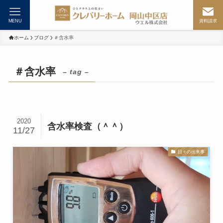
MENU
資料請求
ホーム
ブログ
＃含水率
＃含水率
– tag –
2020
含水率検査（＾＾）
11/27
日々の出来事