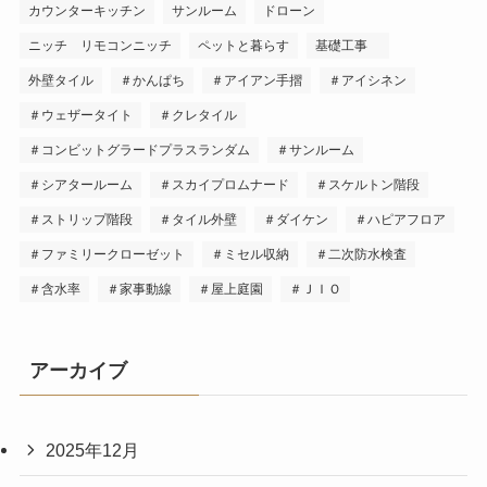
カウンターキッチン
サンルーム
ドローン
ニッチ リモコンニッチ
ペットと暮らす
基礎工事
外壁タイル
＃かんぱち
＃アイアン手摺
＃アイシネン
＃ウェザータイト
＃クレタイル
＃コンビットグラードプラスランダム
＃サンルーム
＃シアタールーム
＃スカイプロムナード
＃スケルトン階段
＃ストリップ階段
＃タイル外壁
＃ダイケン
＃ハピアフロア
＃ファミリークローゼット
＃ミセル収納
＃二次防水検査
＃含水率
＃家事動線
＃屋上庭園
＃ＪＩＯ
アーカイブ
2025年12月