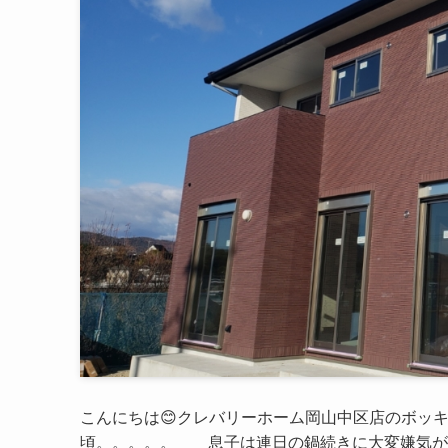
こんにちは😊クレバリーホーム岡山中区店のボッ
頃。。。。。 息子は連日の鍋続きに大変嫌気が