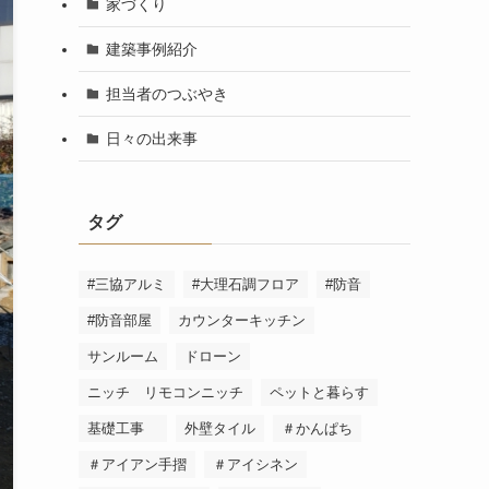
家づくり
建築事例紹介
担当者のつぶやき
日々の出来事
タグ
#三協アルミ
#大理石調フロア
#防音
#防音部屋
カウンターキッチン
サンルーム
ドローン
ニッチ リモコンニッチ
ペットと暮らす
基礎工事
外壁タイル
＃かんぱち
＃アイアン手摺
＃アイシネン