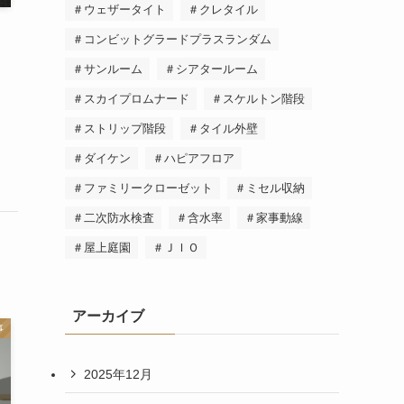
＃ウェザータイト
＃クレタイル
＃コンビットグラードプラスランダム
！
＃サンルーム
＃シアタールーム
＃スカイプロムナード
＃スケルトン階段
＃ストリップ階段
＃タイル外壁
＃ダイケン
＃ハピアフロア
＃ファミリークローゼット
＃ミセル収納
＃二次防水検査
＃含水率
＃家事動線
＃屋上庭園
＃ＪＩＯ
アーカイブ
事
2025年12月