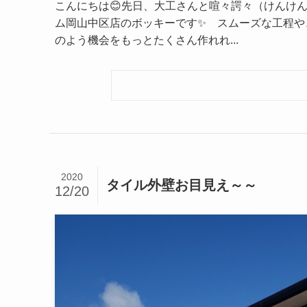
こんにちは😊先日、大工さんと喧々諤々（けんけ
ム岡山中区店のボッキーです✨ スムーズな工程や
のよう機会をもっとたくさん作れれ...
2020
タイル外壁お目見え～～
12/20