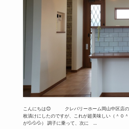
こんにちは😊 クレバリーホーム岡山中区店の
枚漬けにしたのですが、これが超美味しい（＾０
が💦💦💦） 調子に乗って、次に ...