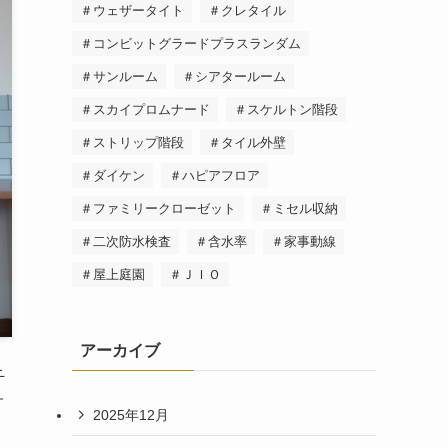
＃ウェザータイト
＃クレタイル
＃コンビットグラードプラスランダム
＃サンルーム
＃シアタールーム
＃スカイプロムナード
＃スケルトン階段
＃ストリップ階段
＃タイル外壁
＃ダイケン
＃ハピアフロア
＃ファミリークローゼット
＃ミセル収納
＃二次防水検査
＃含水率
＃家事動線
＃屋上庭園
＃ＪＩＯ
アーカイブ
千
す
2025年12月